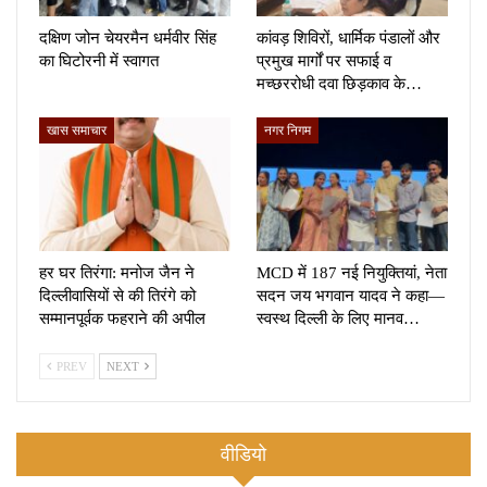
दक्षिण जोन चेयरमैन धर्मवीर सिंह
कांवड़ शिविरों, धार्मिक पंडालों और
का घिटोरनी में स्वागत
प्रमुख मार्गों पर सफाई व
मच्छररोधी दवा छिड़काव के…
खास समाचार
नगर निगम
हर घर तिरंगा: मनोज जैन ने
MCD में 187 नई नियुक्तियां, नेता
दिल्लीवासियों से की तिरंगे को
सदन जय भगवान यादव ने कहा—
सम्मानपूर्वक फहराने की अपील
स्वस्थ दिल्ली के लिए मानव…
PREV
NEXT
वीडियो