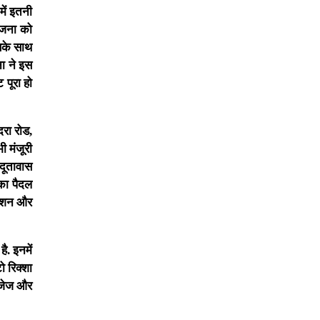
में इतनी
योजना को
इसके साथ
ना ने इस
 पूरा हो
दरा रोड,
ी मंजूरी
 दूतावास
ाका पैदल
्टेशन और
ै. इनमें
ो रिक्शा
नेजेज और