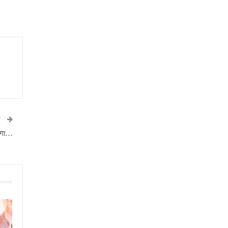
T
ाएगा…