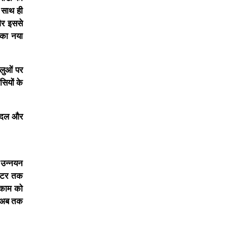
े साथ ही
और इससे
 का नया
हलुओं पर
सियों के
 पैदल और
 उन्नयन
मीटर तक
 काम को
न अब तक