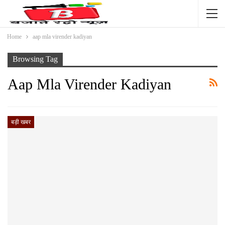
Home
aap mla virender kadiyan
Browsing Tag
Aap Mla Virender Kadiyan
बड़ी खबर