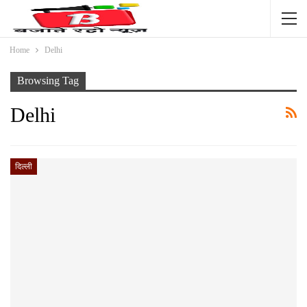
Home
Delhi
Browsing Tag
Delhi
दिल्ली