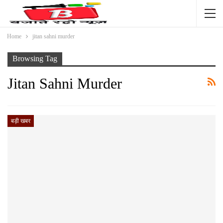
Home
jitan sahni murder
Browsing Tag
Jitan Sahni Murder
बड़ी खबर