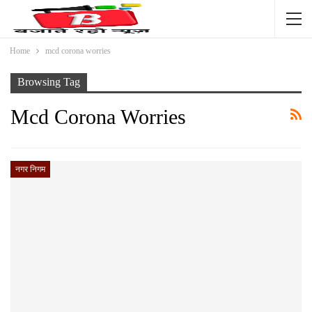
Home
mcd corona worries
Browsing Tag
Mcd Corona Worries
नगर निगम