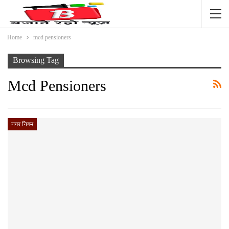
Home
mcd pensioners
Browsing Tag
Mcd Pensioners
नगर निगम