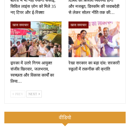
बारिश में भी नहीं रुकेगी सफाई,
दिल्ली की बिजली व्यवस्था होगी
सिविल लाइंस ज़ोन को मिले 35
और मजबूत, डिस्कॉम की जवाबदेही
नए टिपर और ई-रिक्शा
से लेकर सोलर नीति तक की…
खास समाचार
खास समाचार
द्वारका में उतरे निगम आयुक्त
रेखा सरकार का बड़ा दांव: सरकारी
संजीव खिरवार, जलभराव,
स्कूलों में तकनीक की क्रांति
स्वच्छता और विकास कार्यों का
लिया…
PREV
NEXT
वीडियो