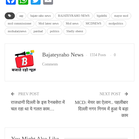
aap
bajate raho news
BAJATEYRAHO NEWS
bjpdelhi
mayor mcd
mcd commissioner
Mcd latest news
Mcd news
MCDNEWS
mcdpolitics
mcdsalarynews
parshad
politics
Shelly oberoi
Bajateyraho News
1554 Posts
0
Comments
PREV POST
NEXT POST
राजधानी दिल्ली के इस रैनबसेरा में
MCD: मेयर का ऐलान.. पहलीबार
चल रहा था ये गलत काम…
दिल्ली नगर निगम में हुआ ये बड़ा
काम
You Might Also Like