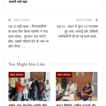
PREV POST
NEXT POST
MCD बड़ी खबर : निगमकर्मियों
MCD : सदन में कुल 54 प्रस्ताव
के साथ फिर किया महापौर ने गंदा
हुए पास. सफाई और डीबीसी
वाला धोखा.. सुनकर उड़ जाएंगे
कर्मचारियों की हो गई बल्ले बल्ले..
होश..पक्की नौकरी देने के नाम पर
छीन लिया ….
You Might Also Like
खास समाचार
खास समाचार
दक्षिण जोन चेयरमैन धर्मवीर सिंह
कांवड़ शिविरों, धार्मिक पंडालों और