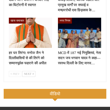
का घिटोरनी में स्वागत
प्रमुख मार्गों पर सफाई व
मच्छररोधी दवा छिड़काव के…
खास समाचार
नगर निगम
हर घर तिरंगा: मनोज जैन ने
MCD में 187 नई नियुक्तियां, नेता
दिल्लीवासियों से की तिरंगे को
सदन जय भगवान यादव ने कहा—
सम्मानपूर्वक फहराने की अपील
स्वस्थ दिल्ली के लिए मानव…
PREV
NEXT
वीडियो