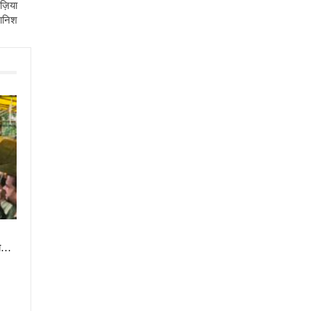
ाज़िया
ानिश
या…