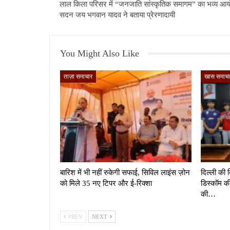
लाल किला परिसर में “जनजाति सांस्कृतिक समागम” का भव्य आय
सदन जय भगवान यादव ने बताया प्रेरणादायी
You Might Also Like
ताज़ा समाचार
खास समाचा
बारिश में भी नहीं रुकेगी सफाई, सिविल लाइंस ज़ोन
दिल्ली की 
को मिले 35 नए टिपर और ई-रिक्शा
डिस्कॉम क
की…
PREV
NEXT