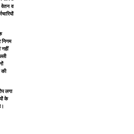
ा वेतन व
मचारियों
के
गर निगम
 नहीं
ल्ली
ों
न की
रोप लगा
ों के
़े।