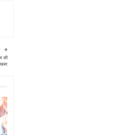
T
ाम की
ए खबर