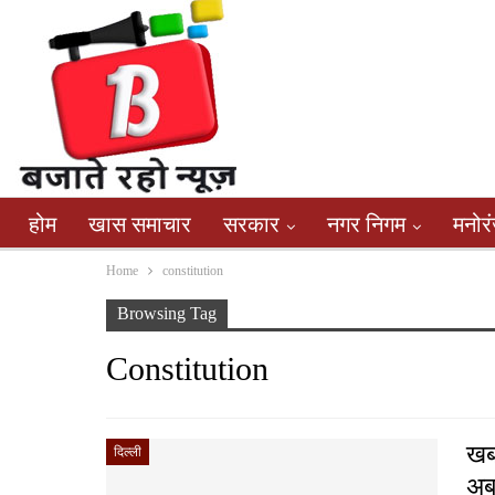
होम
खास समाचार
सरकार
नगर निगम
मनोर
Home
constitution
Browsing Tag
Constitution
खब
दिल्ली
अब