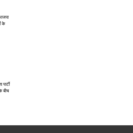
 भाजपा
ँ के
 पार्टी
के बीच