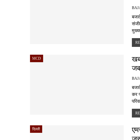
बजात
संजी
मुख्
RE
खब
MCD
जब
बजात
कर प
परिव
RE
एम
दिल्ली
ज़र