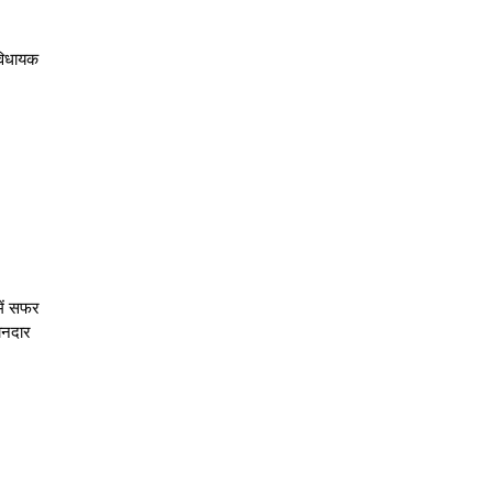
 विधायक
में सफर
शानदार