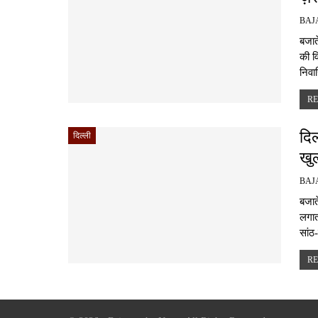
बजात
की व
निवा
RE
दिल
दिल्ली
खु
बजाते
लगात
सांठ
RE