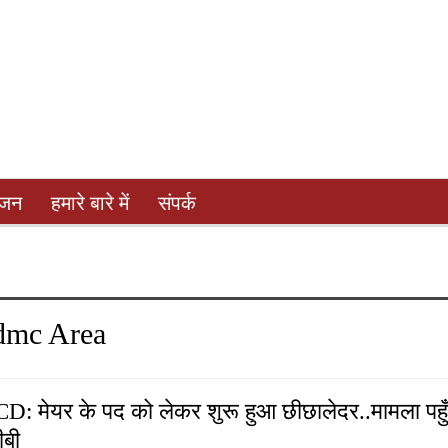
ंजन
हमारे बारे में
संपर्क
dmc Area
D: मेयर के पद को लेकर शुरू हुआ छीछालेदर..मामला पहु
ीबी