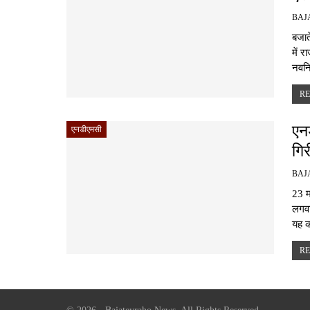
बजाते
में 
नवनि
RE
एन
एनडीएमसी
गि
23 मा
लगवा
यह क
RE