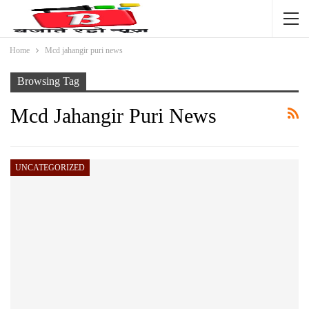
Home
Mcd jahangir puri news
Browsing Tag
Mcd Jahangir Puri News
UNCATEGORIZED