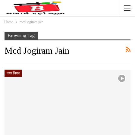
Home
mcd jogiram jain
Browsing Tag
Mcd Jogiram Jain
नगर निगम