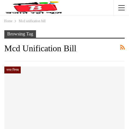
Home
Mcd unification bill
Browsing Tag
Mcd Unification Bill
नगर निगम