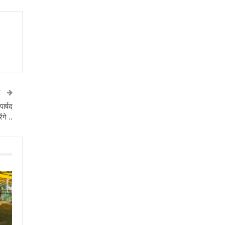
T
ार्षद
ंगे ..