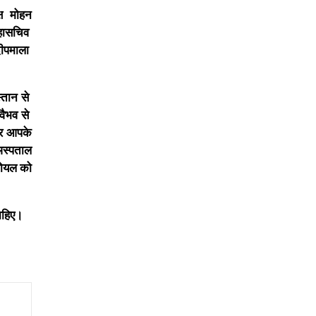
क्ष मोहन
महासचिव
दीपमाला
स्तान से
 वैभव से
फर आपके
 अस्पताल
 गोयल को
ाहिए।