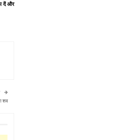
ा दें और
T
ला शव