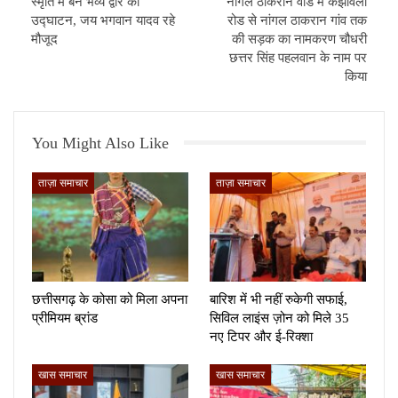
स्मृति में बने भव्य द्वार का
नांगल ठाकरान वार्ड में कंझावला
उद्घाटन, जय भगवान यादव रहे
रोड से नांगल ठाकरान गांव तक
मौजूद
की सड़क का नामकरण चौधरी
छत्तर सिंह पहलवान के नाम पर
किया
You Might Also Like
ताज़ा समाचार
ताज़ा समाचार
छत्तीसगढ़ के कोसा को मिला अपना
बारिश में भी नहीं रुकेगी सफाई,
प्रीमियम ब्रांड
सिविल लाइंस ज़ोन को मिले 35
नए टिपर और ई-रिक्शा
खास समाचार
खास समाचार