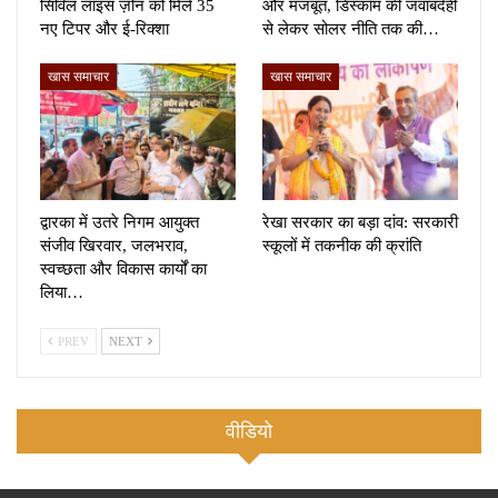
सिविल लाइंस ज़ोन को मिले 35
और मजबूत, डिस्कॉम की जवाबदेही
नए टिपर और ई-रिक्शा
से लेकर सोलर नीति तक की…
खास समाचार
खास समाचार
द्वारका में उतरे निगम आयुक्त
रेखा सरकार का बड़ा दांव: सरकारी
संजीव खिरवार, जलभराव,
स्कूलों में तकनीक की क्रांति
स्वच्छता और विकास कार्यों का
लिया…
PREV
NEXT
वीडियो