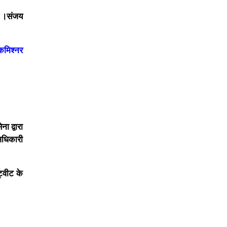
ै ।संजय
 कमिश्नर
 द्वारा
 अधिकारी
ट्वीट के