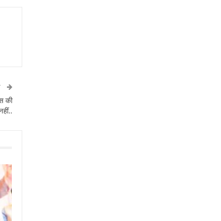
T
बस की
हीं..