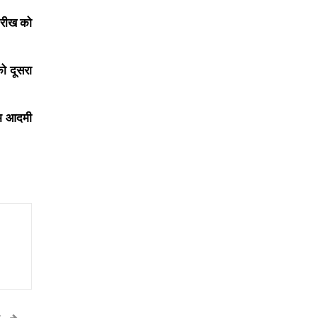
ारीख को
ो दूसरा
आम आदमी