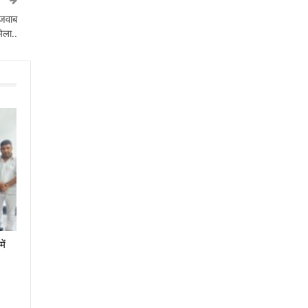
T
 जवाब
िला..
ें