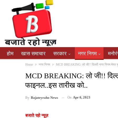
होम
खास समाचार
सरकार
नगर निगम
मनोर
Home
नगर निगम
MCD BREAKING: लो जी!! दिल्ली नगर निगम मेयर चुन
MCD BREAKING: लो जी!! दिल्ली न
फाइनल..इस तारीख को..
On
Apr 6, 2023
By
Bajateyraho News
बजाते रहो न्यूज़