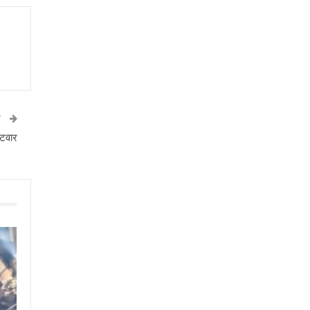
T
लटवार