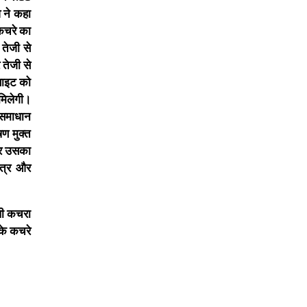
व ने कहा
कचरे का
 तेजी से
 तेजी से
साइट को
 मिलेगी।
ी समाधान
षण मुक्त
कर उसका
ेत्र और
ली कचरा
 के कचरे