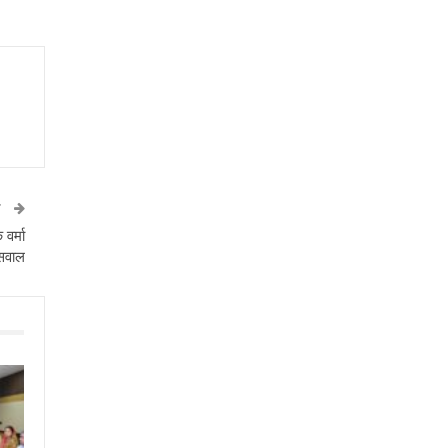
T
वर्मा
 सवाल