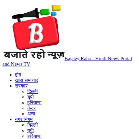
Bajatey Raho - Hindi News Portal
and News TV
होम
खास समाचार
सरकार
दिल्ली
यूपी
हरियाणा
केंद्र
अन्य
नगर निगम
दिल्ली
यूपी
हरियाणा